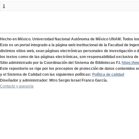
1
Hecho en México. Universidad Nacional Autónoma de México UNAM. Todos lo
Este es un portal integrado a la página web institucional de la Facultad de Ing
distintos sitios web, sean páginas electrónicas personales de investigación o de
los textos como de las páginas electrónicas, son responsabilidad exclusiva de 
Sitio administrado por la Coordinación del Sistema de Bibliotecas F.I.
https://w
Este repositorio se rige por los preceptos de protección de datos contenidos e
y el Sistema de Calidad con las siguientes políticas:
Política de calidad
Diseñador y administrador: Mtro Sergio Israel Franco García.
Contacto y asesoría