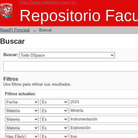
https://www.ingenieria.unam.mx
Buscar
Repositorio Facu
RepoFI Principal
→
Buscar
Buscar
Buscar:
Filtros
Use filtros para refinar sus resultados.
Filtros actuales: