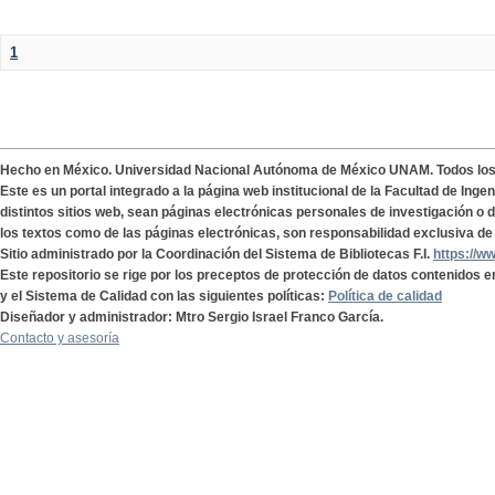
1
Hecho en México. Universidad Nacional Autónoma de México UNAM. Todos lo
Este es un portal integrado a la página web institucional de la Facultad de Ing
distintos sitios web, sean páginas electrónicas personales de investigación o de
los textos como de las páginas electrónicas, son responsabilidad exclusiva de 
Sitio administrado por la Coordinación del Sistema de Bibliotecas F.I.
https://w
Este repositorio se rige por los preceptos de protección de datos contenidos e
y el Sistema de Calidad con las siguientes políticas:
Política de calidad
Diseñador y administrador: Mtro Sergio Israel Franco García.
Contacto y asesoría