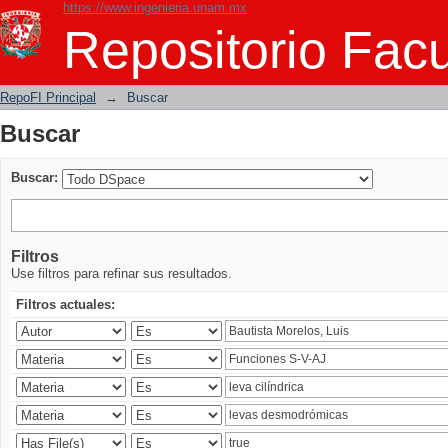
https://www.ingenieria.unam.mx
Buscar
Repositorio Facu
RepoFI Principal
→
Buscar
Buscar
Buscar:
Filtros
Use filtros para refinar sus resultados.
Filtros actuales: