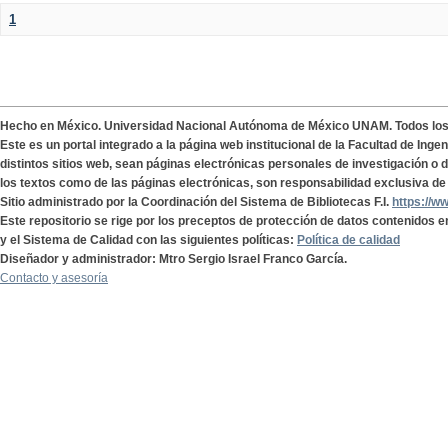
1
Hecho en México. Universidad Nacional Autónoma de México UNAM. Todos lo
Este es un portal integrado a la página web institucional de la Facultad de Ing
distintos sitios web, sean páginas electrónicas personales de investigación o de
los textos como de las páginas electrónicas, son responsabilidad exclusiva de 
Sitio administrado por la Coordinación del Sistema de Bibliotecas F.I.
https://w
Este repositorio se rige por los preceptos de protección de datos contenidos e
y el Sistema de Calidad con las siguientes políticas:
Política de calidad
Diseñador y administrador: Mtro Sergio Israel Franco García.
Contacto y asesoría