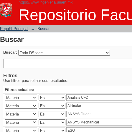
https://www.ingenieria.unam.mx
Buscar
Repositorio Facu
RepoFI Principal
→
Buscar
Buscar
Buscar:
Filtros
Use filtros para refinar sus resultados.
Filtros actuales: