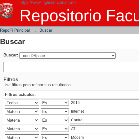
https://www.ingenieria.unam.mx
Buscar
Repositorio Facu
RepoFI Principal
→
Buscar
Buscar
Buscar:
Filtros
Use filtros para refinar sus resultados.
Filtros actuales: