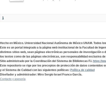
1
Hecho en México. Universidad Nacional Autónoma de México UNAM. Todos lo
Este es un portal integrado a la página web institucional de la Facultad de Ing
distintos sitios web, sean páginas electrónicas personales de investigación o de
los textos como de las páginas electrónicas, son responsabilidad exclusiva de 
Sitio administrado por la Coordinación del Sistema de Bibliotecas F.I.
https://w
Este repositorio se rige por los preceptos de protección de datos contenidos e
y el Sistema de Calidad con las siguientes políticas:
Política de calidad
Diseñador y administrador: Mtro Sergio Israel Franco García.
Contacto y asesoría