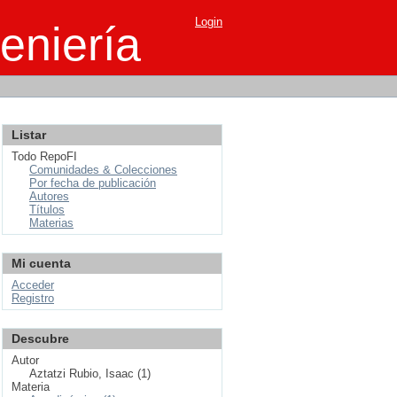
Login
eniería
Listar
Todo RepoFI
Comunidades & Colecciones
Por fecha de publicación
Autores
Títulos
Materias
Mi cuenta
Acceder
Registro
Descubre
Autor
Aztatzi Rubio, Isaac (1)
Materia