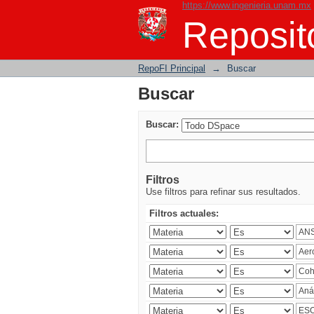
https://www.ingenieria.unam.mx
Buscar
Reposito
RepoFI Principal
→
Buscar
Buscar
Buscar:
Filtros
Use filtros para refinar sus resultados.
Filtros actuales: