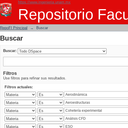
https://www.ingenieria.unam.mx
Buscar
Repositorio Facu
RepoFI Principal
→
Buscar
Buscar
Buscar:
Filtros
Use filtros para refinar sus resultados.
Filtros actuales: