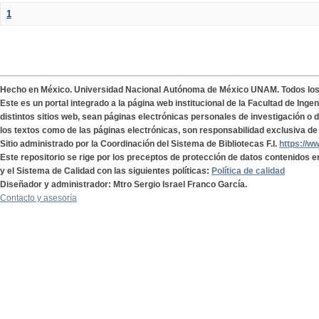
1
Hecho en México. Universidad Nacional Autónoma de México UNAM. Todos lo
Este es un portal integrado a la página web institucional de la Facultad de Ing
distintos sitios web, sean páginas electrónicas personales de investigación o de
los textos como de las páginas electrónicas, son responsabilidad exclusiva de 
Sitio administrado por la Coordinación del Sistema de Bibliotecas F.I.
https://w
Este repositorio se rige por los preceptos de protección de datos contenidos e
y el Sistema de Calidad con las siguientes políticas:
Política de calidad
Diseñador y administrador: Mtro Sergio Israel Franco García.
Contacto y asesoría