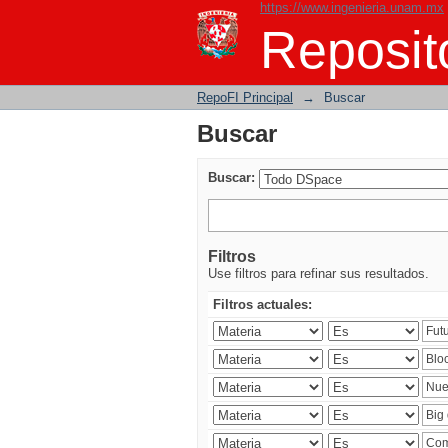
https://www.ingenieria.unam.mx
Buscar
Reposito
RepoFI Principal
→
Buscar
Buscar
Buscar:
Filtros
Use filtros para refinar sus resultados.
Filtros actuales: