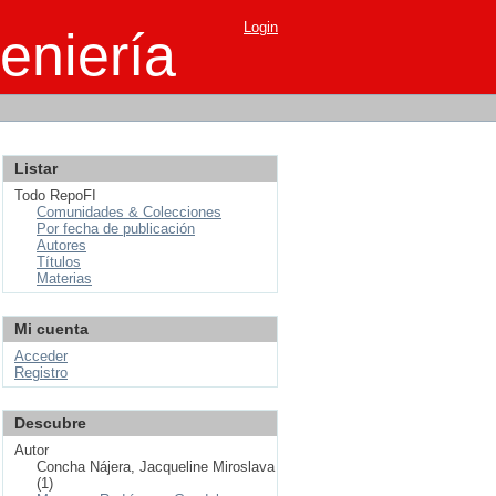
Login
eniería
Listar
Todo RepoFI
Comunidades & Colecciones
Por fecha de publicación
Autores
Títulos
Materias
Mi cuenta
Acceder
Registro
Descubre
Autor
Concha Nájera, Jacqueline Miroslava
(1)