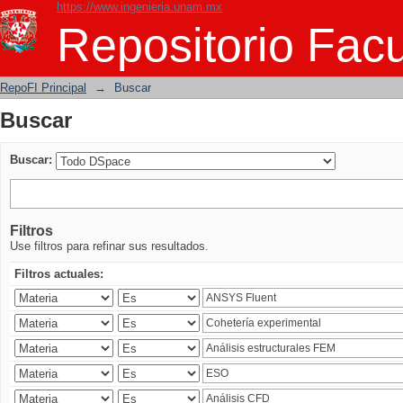
https://www.ingenieria.unam.mx
Buscar
Repositorio Facu
RepoFI Principal
→
Buscar
Buscar
Buscar:
Filtros
Use filtros para refinar sus resultados.
Filtros actuales: