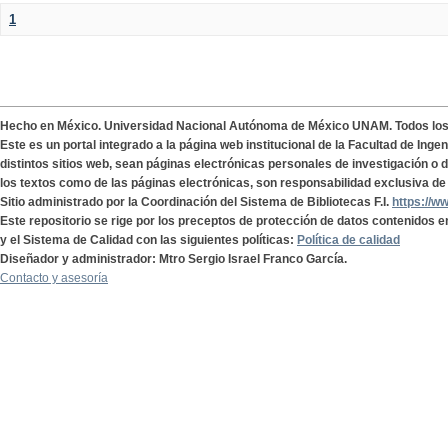
1
Hecho en México. Universidad Nacional Autónoma de México UNAM. Todos lo
Este es un portal integrado a la página web institucional de la Facultad de Ing
distintos sitios web, sean páginas electrónicas personales de investigación o de
los textos como de las páginas electrónicas, son responsabilidad exclusiva de 
Sitio administrado por la Coordinación del Sistema de Bibliotecas F.I.
https://w
Este repositorio se rige por los preceptos de protección de datos contenidos e
y el Sistema de Calidad con las siguientes políticas:
Política de calidad
Diseñador y administrador: Mtro Sergio Israel Franco García.
Contacto y asesoría