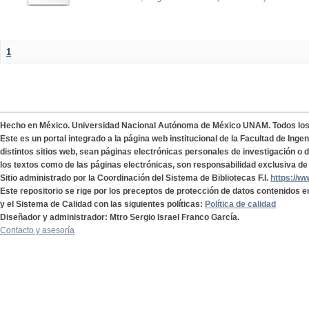
1
Hecho en México. Universidad Nacional Autónoma de México UNAM. Todos lo
Este es un portal integrado a la página web institucional de la Facultad de Ing
distintos sitios web, sean páginas electrónicas personales de investigación o de
los textos como de las páginas electrónicas, son responsabilidad exclusiva de 
Sitio administrado por la Coordinación del Sistema de Bibliotecas F.I.
https://w
Este repositorio se rige por los preceptos de protección de datos contenidos e
y el Sistema de Calidad con las siguientes políticas:
Política de calidad
Diseñador y administrador: Mtro Sergio Israel Franco García.
Contacto y asesoría