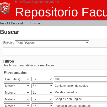
https://www.ingenieria.unam.mx
Buscar
Repositorio Facu
RepoFI Principal
→
Buscar
Buscar
Buscar:
Filtros
Use filtros para refinar sus resultados.
Filtros actuales: