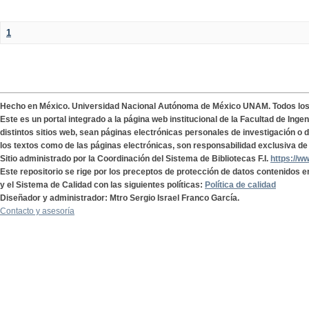
1
Hecho en México. Universidad Nacional Autónoma de México UNAM. Todos lo
Este es un portal integrado a la página web institucional de la Facultad de Ing
distintos sitios web, sean páginas electrónicas personales de investigación o de
los textos como de las páginas electrónicas, son responsabilidad exclusiva de 
Sitio administrado por la Coordinación del Sistema de Bibliotecas F.I.
https://w
Este repositorio se rige por los preceptos de protección de datos contenidos e
y el Sistema de Calidad con las siguientes políticas:
Política de calidad
Diseñador y administrador: Mtro Sergio Israel Franco García.
Contacto y asesoría