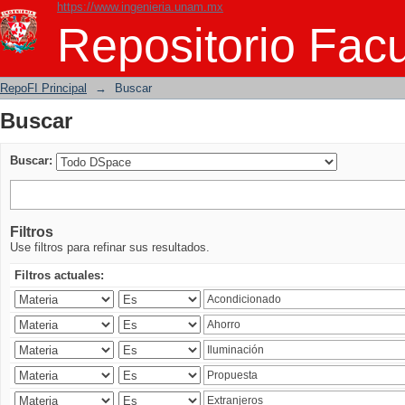
https://www.ingenieria.unam.mx
Buscar
Repositorio Facu
RepoFI Principal
→
Buscar
Buscar
Buscar:
Filtros
Use filtros para refinar sus resultados.
Filtros actuales: