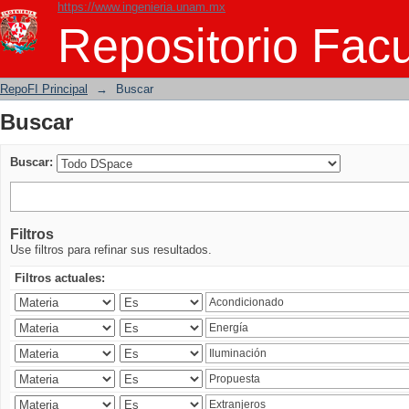
https://www.ingenieria.unam.mx
Buscar
Repositorio Facu
RepoFI Principal
→
Buscar
Buscar
Buscar:
Filtros
Use filtros para refinar sus resultados.
Filtros actuales: