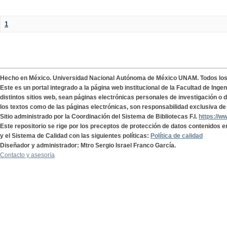
1
Hecho en México. Universidad Nacional Autónoma de México UNAM. Todos lo
Este es un portal integrado a la página web institucional de la Facultad de Ing
distintos sitios web, sean páginas electrónicas personales de investigación o de
los textos como de las páginas electrónicas, son responsabilidad exclusiva de 
Sitio administrado por la Coordinación del Sistema de Bibliotecas F.I.
https://w
Este repositorio se rige por los preceptos de protección de datos contenidos e
y el Sistema de Calidad con las siguientes políticas:
Política de calidad
Diseñador y administrador: Mtro Sergio Israel Franco García.
Contacto y asesoría