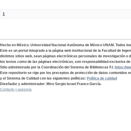
1
Hecho en México. Universidad Nacional Autónoma de México UNAM. Todos lo
Este es un portal integrado a la página web institucional de la Facultad de Ing
distintos sitios web, sean páginas electrónicas personales de investigación o de
los textos como de las páginas electrónicas, son responsabilidad exclusiva de 
Sitio administrado por la Coordinación del Sistema de Bibliotecas F.I.
https://w
Este repositorio se rige por los preceptos de protección de datos contenidos e
y el Sistema de Calidad con las siguientes políticas:
Política de calidad
Diseñador y administrador: Mtro Sergio Israel Franco García.
Contacto y asesoría