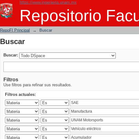
https://www.ingenieria.unam.mx
Buscar
Repositorio Facu
RepoFI Principal
→
Buscar
Buscar
Buscar:
Filtros
Use filtros para refinar sus resultados.
Filtros actuales: