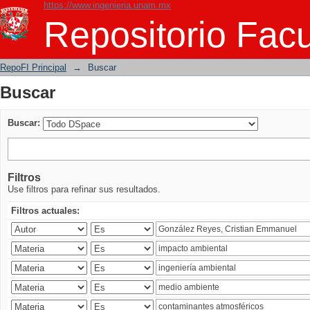
https://www.ingenieria.unam.mx
Buscar
Repositorio Facu
RepoFI Principal
→
Buscar
Buscar
Buscar:
Filtros
Use filtros para refinar sus resultados.
Filtros actuales: