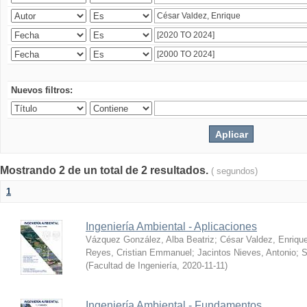
Nuevos filtros:
Mostrando 2 de un total de 2 resultados.
( segundos)
1
Ingeniería Ambiental - Aplicaciones
Vázquez González, Alba Beatriz
;
César Valdez, Enriqu
Reyes, Cristian Emmanuel
;
Jacintos Nieves, Antonio
;
S
(
Facultad de Ingeniería
,
2020-11-11
)
Ingeniería Ambiental - Fundamentos