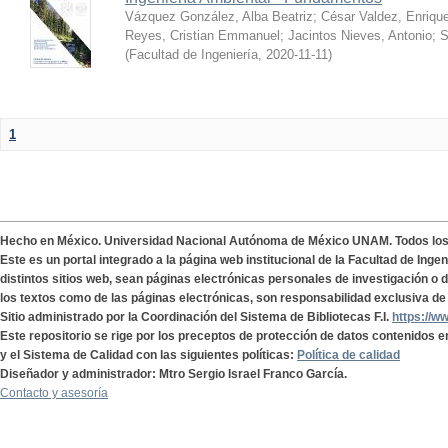
Vázquez González, Alba Beatriz
;
César Valdez, Enriqu
Reyes, Cristian Emmanuel
;
Jacintos Nieves, Antonio
;
S
(
Facultad de Ingeniería
,
2020-11-11
)
1
Hecho en México. Universidad Nacional Autónoma de México UNAM. Todos lo
Este es un portal integrado a la página web institucional de la Facultad de Ing
distintos sitios web, sean páginas electrónicas personales de investigación o de
los textos como de las páginas electrónicas, son responsabilidad exclusiva de 
Sitio administrado por la Coordinación del Sistema de Bibliotecas F.I.
https://w
Este repositorio se rige por los preceptos de protección de datos contenidos e
y el Sistema de Calidad con las siguientes políticas:
Política de calidad
Diseñador y administrador: Mtro Sergio Israel Franco García.
Contacto y asesoría