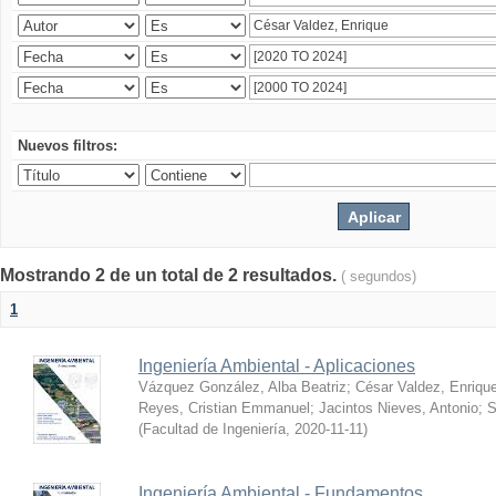
Nuevos filtros:
Mostrando 2 de un total de 2 resultados.
( segundos)
1
Ingeniería Ambiental - Aplicaciones
Vázquez González, Alba Beatriz
;
César Valdez, Enriqu
Reyes, Cristian Emmanuel
;
Jacintos Nieves, Antonio
;
S
(
Facultad de Ingeniería
,
2020-11-11
)
Ingeniería Ambiental - Fundamentos