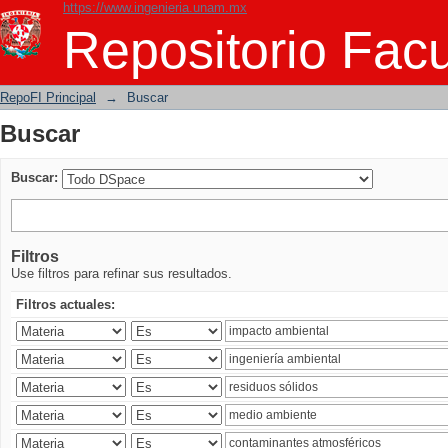
https://www.ingenieria.unam.mx
Buscar
Repositorio Facu
RepoFI Principal
→
Buscar
Buscar
Buscar:
Filtros
Use filtros para refinar sus resultados.
Filtros actuales: