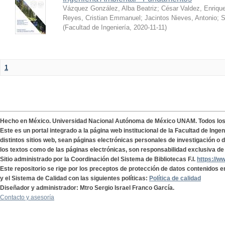
Vázquez González, Alba Beatriz
;
César Valdez, Enriqu
Reyes, Cristian Emmanuel
;
Jacintos Nieves, Antonio
;
S
(
Facultad de Ingeniería
,
2020-11-11
)
1
Hecho en México. Universidad Nacional Autónoma de México UNAM. Todos lo
Este es un portal integrado a la página web institucional de la Facultad de Ing
distintos sitios web, sean páginas electrónicas personales de investigación o de
los textos como de las páginas electrónicas, son responsabilidad exclusiva de 
Sitio administrado por la Coordinación del Sistema de Bibliotecas F.I.
https://w
Este repositorio se rige por los preceptos de protección de datos contenidos e
y el Sistema de Calidad con las siguientes políticas:
Política de calidad
Diseñador y administrador: Mtro Sergio Israel Franco García.
Contacto y asesoría