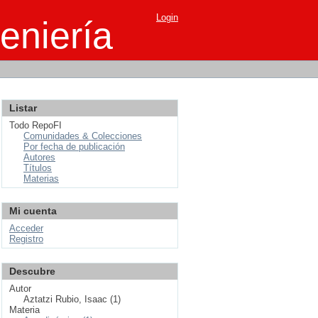
Login
eniería
Listar
Todo RepoFI
Comunidades & Colecciones
Por fecha de publicación
Autores
Títulos
Materias
Mi cuenta
Acceder
Registro
Descubre
Autor
Aztatzi Rubio, Isaac (1)
Materia