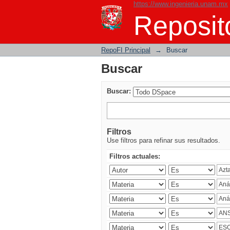
https://www.ingenieria.unam.mx
Buscar
Reposito
RepoFI Principal
→
Buscar
Buscar
Buscar:
Filtros
Use filtros para refinar sus resultados.
Filtros actuales: