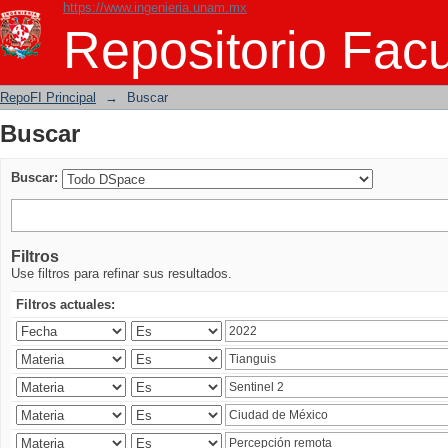
https://www.ingenieria.unam.mx
Buscar
Repositorio Facu
RepoFI Principal
→
Buscar
Buscar
Buscar:
Filtros
Use filtros para refinar sus resultados.
Filtros actuales: