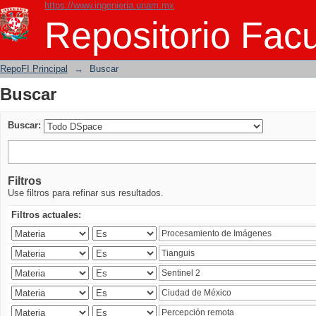
https://www.ingenieria.unam.mx
Buscar
Repositorio Facu
RepoFI Principal
→
Buscar
Buscar
Buscar:
Filtros
Use filtros para refinar sus resultados.
Filtros actuales: