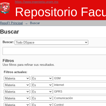
https://www.ingenieria.unam.mx
Buscar
Repositorio Facu
RepoFI Principal
→
Buscar
Buscar
Buscar:
Filtros
Use filtros para refinar sus resultados.
Filtros actuales: