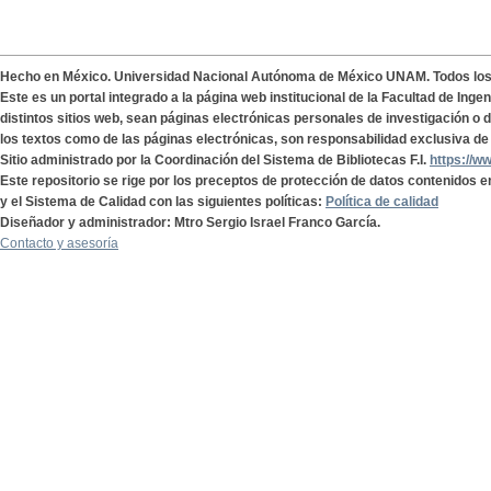
Hecho en México. Universidad Nacional Autónoma de México UNAM. Todos lo
Este es un portal integrado a la página web institucional de la Facultad de Ing
distintos sitios web, sean páginas electrónicas personales de investigación o de
los textos como de las páginas electrónicas, son responsabilidad exclusiva de 
Sitio administrado por la Coordinación del Sistema de Bibliotecas F.I.
https://w
Este repositorio se rige por los preceptos de protección de datos contenidos e
y el Sistema de Calidad con las siguientes políticas:
Política de calidad
Diseñador y administrador: Mtro Sergio Israel Franco García.
Contacto y asesoría