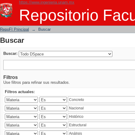
https://www.ingenieria.unam.mx
Buscar
Repositorio Facu
RepoFI Principal
→
Buscar
Buscar
Buscar:
Filtros
Use filtros para refinar sus resultados.
Filtros actuales: