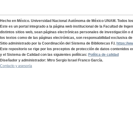
Hecho en México. Universidad Nacional Autónoma de México UNAM. Todos lo
Este es un portal integrado a la página web institucional de la Facultad de Ing
distintos sitios web, sean páginas electrónicas personales de investigación o de
los textos como de las páginas electrónicas, son responsabilidad exclusiva de 
Sitio administrado por la Coordinación del Sistema de Bibliotecas F.I.
https://w
Este repositorio se rige por los preceptos de protección de datos contenidos e
y el Sistema de Calidad con las siguientes políticas:
Política de calidad
Diseñador y administrador: Mtro Sergio Israel Franco García.
Contacto y asesoría