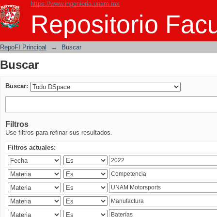
https://www.ingenieria.unam.mx
Buscar
Repositorio Facu
RepoFI Principal
→
Buscar
Buscar
Buscar:
Filtros
Use filtros para refinar sus resultados.
Filtros actuales: