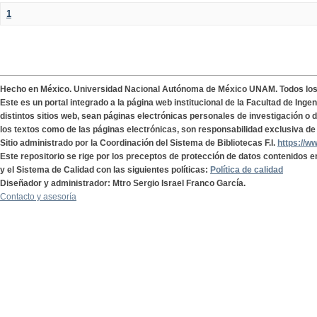
1
Hecho en México. Universidad Nacional Autónoma de México UNAM. Todos lo
Este es un portal integrado a la página web institucional de la Facultad de Ing
distintos sitios web, sean páginas electrónicas personales de investigación o de
los textos como de las páginas electrónicas, son responsabilidad exclusiva de 
Sitio administrado por la Coordinación del Sistema de Bibliotecas F.I.
https://w
Este repositorio se rige por los preceptos de protección de datos contenidos e
y el Sistema de Calidad con las siguientes políticas:
Política de calidad
Diseñador y administrador: Mtro Sergio Israel Franco García.
Contacto y asesoría