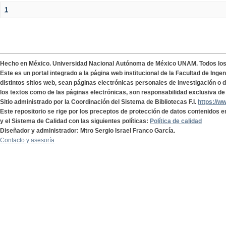
1
Hecho en México. Universidad Nacional Autónoma de México UNAM. Todos lo
Este es un portal integrado a la página web institucional de la Facultad de Ing
distintos sitios web, sean páginas electrónicas personales de investigación o de
los textos como de las páginas electrónicas, son responsabilidad exclusiva de 
Sitio administrado por la Coordinación del Sistema de Bibliotecas F.I.
https://w
Este repositorio se rige por los preceptos de protección de datos contenidos e
y el Sistema de Calidad con las siguientes políticas:
Política de calidad
Diseñador y administrador: Mtro Sergio Israel Franco García.
Contacto y asesoría