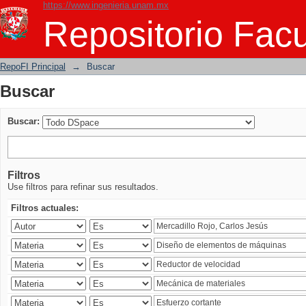
https://www.ingenieria.unam.mx
Buscar
Repositorio Facu
RepoFI Principal
→
Buscar
Buscar
Buscar:
Filtros
Use filtros para refinar sus resultados.
Filtros actuales: