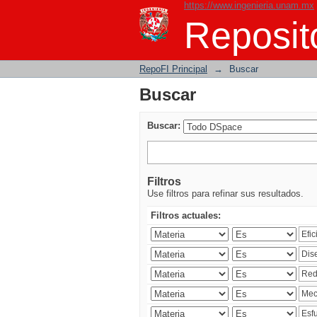
https://www.ingenieria.unam.mx
Buscar
Reposito
RepoFI Principal
→
Buscar
Buscar
Buscar:
Filtros
Use filtros para refinar sus resultados.
Filtros actuales: