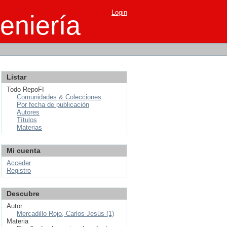
Login
eniería
Listar
Todo RepoFI
Comunidades & Colecciones
Por fecha de publicación
Autores
Títulos
Materias
Mi cuenta
Acceder
Registro
Descubre
Autor
Mercadillo Rojo, Carlos Jesús (1)
Materia