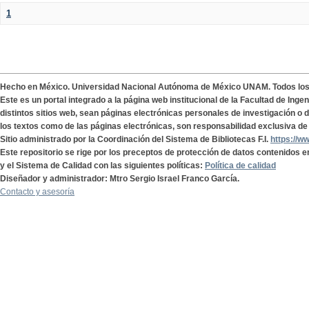
1
Hecho en México. Universidad Nacional Autónoma de México UNAM. Todos lo
Este es un portal integrado a la página web institucional de la Facultad de Ing
distintos sitios web, sean páginas electrónicas personales de investigación o de
los textos como de las páginas electrónicas, son responsabilidad exclusiva de 
Sitio administrado por la Coordinación del Sistema de Bibliotecas F.I.
https://w
Este repositorio se rige por los preceptos de protección de datos contenidos e
y el Sistema de Calidad con las siguientes políticas:
Política de calidad
Diseñador y administrador: Mtro Sergio Israel Franco García.
Contacto y asesoría