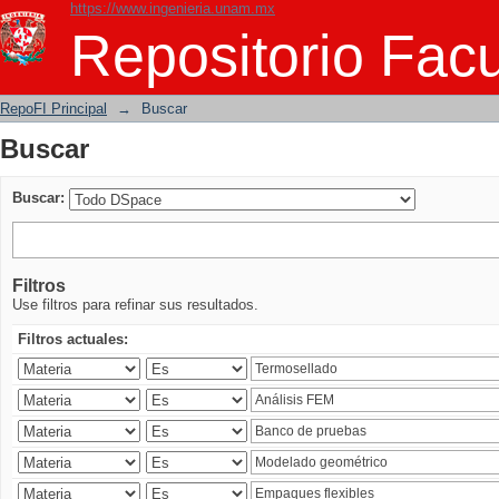
https://www.ingenieria.unam.mx
Buscar
Repositorio Facu
RepoFI Principal
→
Buscar
Buscar
Buscar:
Filtros
Use filtros para refinar sus resultados.
Filtros actuales: