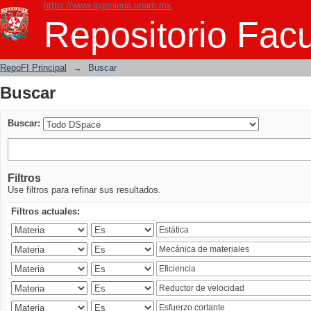
https://www.ingenieria.unam.mx
Buscar
Repositorio Facu
RepoFI Principal
→
Buscar
Buscar
Buscar:
Filtros
Use filtros para refinar sus resultados.
Filtros actuales: