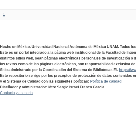
1
Hecho en México. Universidad Nacional Autónoma de México UNAM. Todos lo
Este es un portal integrado a la página web institucional de la Facultad de Ing
distintos sitios web, sean páginas electrónicas personales de investigación o de
los textos como de las páginas electrónicas, son responsabilidad exclusiva de 
Sitio administrado por la Coordinación del Sistema de Bibliotecas F.I.
https://w
Este repositorio se rige por los preceptos de protección de datos contenidos e
y el Sistema de Calidad con las siguientes políticas:
Política de calidad
Diseñador y administrador: Mtro Sergio Israel Franco García.
Contacto y asesoría