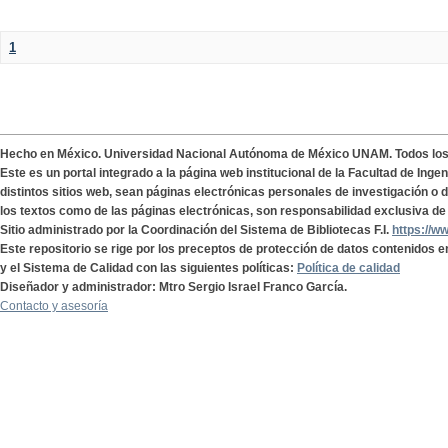
1
Hecho en México. Universidad Nacional Autónoma de México UNAM. Todos lo
Este es un portal integrado a la página web institucional de la Facultad de Ing
distintos sitios web, sean páginas electrónicas personales de investigación o de
los textos como de las páginas electrónicas, son responsabilidad exclusiva de 
Sitio administrado por la Coordinación del Sistema de Bibliotecas F.I.
https://w
Este repositorio se rige por los preceptos de protección de datos contenidos e
y el Sistema de Calidad con las siguientes políticas:
Política de calidad
Diseñador y administrador: Mtro Sergio Israel Franco García.
Contacto y asesoría