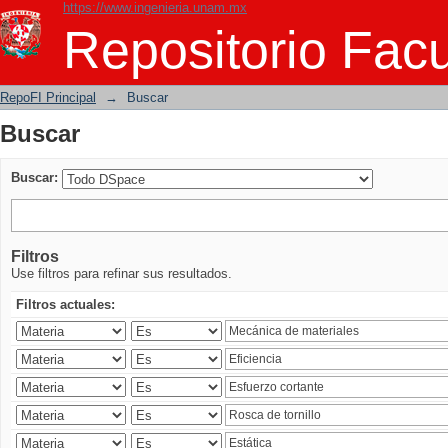
https://www.ingenieria.unam.mx
Buscar
Repositorio Facu
RepoFI Principal
→
Buscar
Buscar
Buscar:
Filtros
Use filtros para refinar sus resultados.
Filtros actuales: