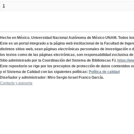
1
Hecho en México. Universidad Nacional Autónoma de México UNAM. Todos lo
Este es un portal integrado a la página web institucional de la Facultad de Ing
distintos sitios web, sean páginas electrónicas personales de investigación o de
los textos como de las páginas electrónicas, son responsabilidad exclusiva de 
Sitio administrado por la Coordinación del Sistema de Bibliotecas F.I.
https://w
Este repositorio se rige por los preceptos de protección de datos contenidos e
y el Sistema de Calidad con las siguientes políticas:
Política de calidad
Diseñador y administrador: Mtro Sergio Israel Franco García.
Contacto y asesoría