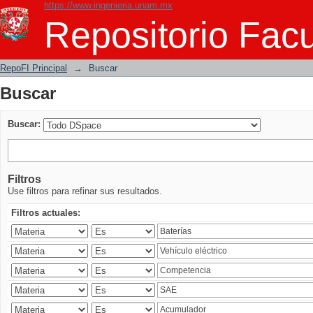
https://www.ingenieria.unam.mx
Buscar
Repositorio Facu
RepoFI Principal
→
Buscar
Buscar
Buscar:
Filtros
Use filtros para refinar sus resultados.
Filtros actuales: