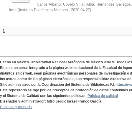
Carlos Alberto
;
Covelo Villar, Alba
;
Hernández Gallegos,
Irma
(
Instituto Politécnico Nacional
,
2020-04-27
)
1
Hecho en México. Universidad Nacional Autónoma de México UNAM. Todos lo
Este es un portal integrado a la página web institucional de la Facultad de Ing
distintos sitios web, sean páginas electrónicas personales de investigación o de
los textos como de las páginas electrónicas, son responsabilidad exclusiva de 
Sitio administrado por la Coordinación del Sistema de Bibliotecas F.I.
https://w
Este repositorio se rige por los preceptos de protección de datos contenidos e
y el Sistema de Calidad con las siguientes políticas:
Política de calidad
Diseñador y administrador: Mtro Sergio Israel Franco García.
Contacto y asesoría