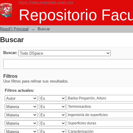
https://www.ingenieria.unam.mx
Buscar
Repositorio Facu
RepoFI Principal
→
Buscar
Buscar
Buscar:
Filtros
Use filtros para refinar sus resultados.
Filtros actuales: