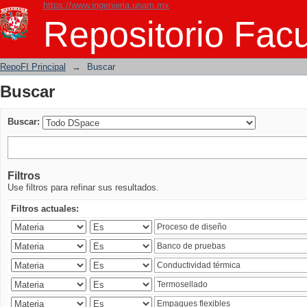
https://www.ingenieria.unam.mx
Buscar
Repositorio Facu
RepoFI Principal
→
Buscar
Buscar
Buscar:
Filtros
Use filtros para refinar sus resultados.
Filtros actuales: