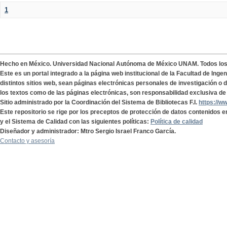
1
Hecho en México. Universidad Nacional Autónoma de México UNAM. Todos lo
Este es un portal integrado a la página web institucional de la Facultad de Ing
distintos sitios web, sean páginas electrónicas personales de investigación o de
los textos como de las páginas electrónicas, son responsabilidad exclusiva de 
Sitio administrado por la Coordinación del Sistema de Bibliotecas F.I.
https://w
Este repositorio se rige por los preceptos de protección de datos contenidos e
y el Sistema de Calidad con las siguientes políticas:
Política de calidad
Diseñador y administrador: Mtro Sergio Israel Franco García.
Contacto y asesoría