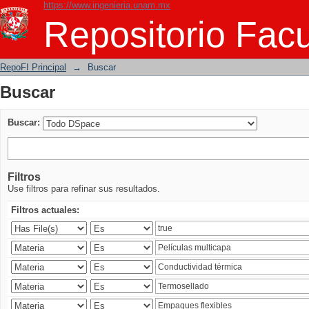
https://www.ingenieria.unam.mx
Buscar
Repositorio Facu
RepoFI Principal
→
Buscar
Buscar
Buscar:
Filtros
Use filtros para refinar sus resultados.
Filtros actuales: