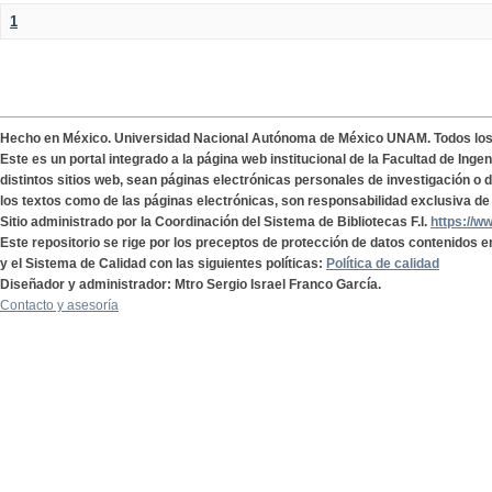
1
Hecho en México. Universidad Nacional Autónoma de México UNAM. Todos lo
Este es un portal integrado a la página web institucional de la Facultad de Ing
distintos sitios web, sean páginas electrónicas personales de investigación o de
los textos como de las páginas electrónicas, son responsabilidad exclusiva de 
Sitio administrado por la Coordinación del Sistema de Bibliotecas F.I.
https://w
Este repositorio se rige por los preceptos de protección de datos contenidos e
y el Sistema de Calidad con las siguientes políticas:
Política de calidad
Diseñador y administrador: Mtro Sergio Israel Franco García.
Contacto y asesoría