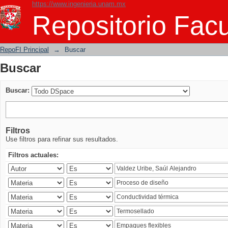
https://www.ingenieria.unam.mx
Buscar
Repositorio Facu
RepoFI Principal
→
Buscar
Buscar
Buscar:
Filtros
Use filtros para refinar sus resultados.
Filtros actuales: