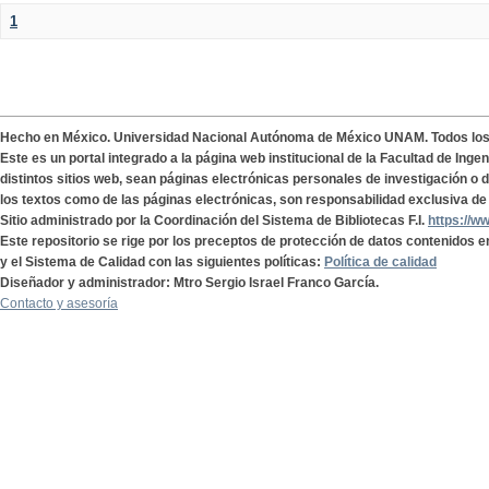
1
Hecho en México. Universidad Nacional Autónoma de México UNAM. Todos lo
Este es un portal integrado a la página web institucional de la Facultad de Ing
distintos sitios web, sean páginas electrónicas personales de investigación o de
los textos como de las páginas electrónicas, son responsabilidad exclusiva de 
Sitio administrado por la Coordinación del Sistema de Bibliotecas F.I.
https://w
Este repositorio se rige por los preceptos de protección de datos contenidos e
y el Sistema de Calidad con las siguientes políticas:
Política de calidad
Diseñador y administrador: Mtro Sergio Israel Franco García.
Contacto y asesoría