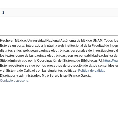
1
Hecho en México. Universidad Nacional Autónoma de México UNAM. Todos lo
Este es un portal integrado a la página web institucional de la Facultad de Ing
distintos sitios web, sean páginas electrónicas personales de investigación o de
los textos como de las páginas electrónicas, son responsabilidad exclusiva de 
Sitio administrado por la Coordinación del Sistema de Bibliotecas F.I.
https://w
Este repositorio se rige por los preceptos de protección de datos contenidos e
y el Sistema de Calidad con las siguientes políticas:
Política de calidad
Diseñador y administrador: Mtro Sergio Israel Franco García.
Contacto y asesoría