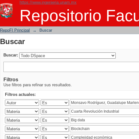
https://www.ingenieria.unam.mx
Buscar
Repositorio Facu
RepoFI Principal
→
Buscar
Buscar
Buscar:
Filtros
Use filtros para refinar sus resultados.
Filtros actuales: