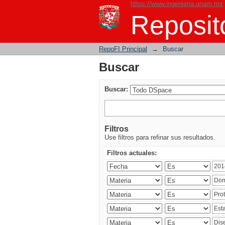
https://www.ingenieria.unam.mx
Buscar
Reposito
RepoFI Principal
→
Buscar
Buscar
Buscar:
Filtros
Use filtros para refinar sus resultados.
Filtros actuales: