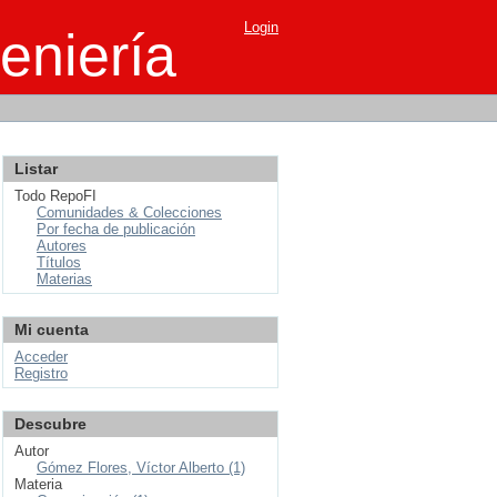
Login
eniería
Listar
Todo RepoFI
Comunidades & Colecciones
Por fecha de publicación
Autores
Títulos
Materias
Mi cuenta
Acceder
Registro
Descubre
Autor
Gómez Flores, Víctor Alberto (1)
Materia