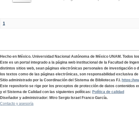
1
Hecho en México. Universidad Nacional Autónoma de México UNAM. Todos lo
Este es un portal integrado a la página web institucional de la Facultad de Ing
distintos sitios web, sean páginas electrónicas personales de investigación o de
los textos como de las páginas electrónicas, son responsabilidad exclusiva de 
Sitio administrado por la Coordinación del Sistema de Bibliotecas F.I.
https://w
Este repositorio se rige por los preceptos de protección de datos contenidos e
y el Sistema de Calidad con las siguientes políticas:
Política de calidad
Diseñador y administrador: Mtro Sergio Israel Franco García.
Contacto y asesoría