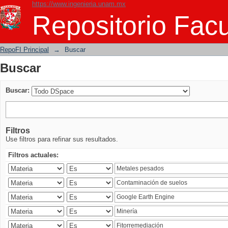
https://www.ingenieria.unam.mx
Buscar
Repositorio Facu
RepoFI Principal
→
Buscar
Buscar
Buscar:
Filtros
Use filtros para refinar sus resultados.
Filtros actuales: