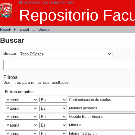
https://www.ingenieria.unam.mx
Buscar
Repositorio Facu
RepoFI Principal
→
Buscar
Buscar
Buscar:
Filtros
Use filtros para refinar sus resultados.
Filtros actuales: