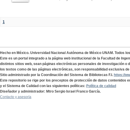
1
Hecho en México. Universidad Nacional Autónoma de México UNAM. Todos lo
Este es un portal integrado a la página web institucional de la Facultad de Ing
distintos sitios web, sean páginas electrónicas personales de investigación o de
los textos como de las páginas electrónicas, son responsabilidad exclusiva de 
Sitio administrado por la Coordinación del Sistema de Bibliotecas F.I.
https://w
Este repositorio se rige por los preceptos de protección de datos contenidos e
y el Sistema de Calidad con las siguientes políticas:
Política de calidad
Diseñador y administrador: Mtro Sergio Israel Franco García.
Contacto y asesoría