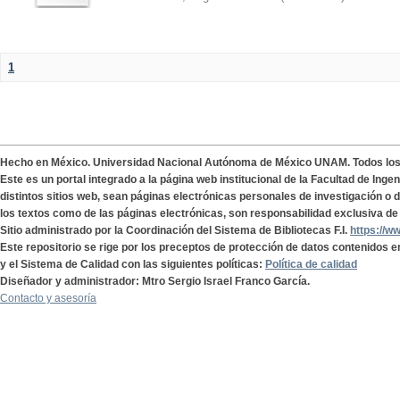
1
Hecho en México. Universidad Nacional Autónoma de México UNAM. Todos lo
Este es un portal integrado a la página web institucional de la Facultad de Ing
distintos sitios web, sean páginas electrónicas personales de investigación o de
los textos como de las páginas electrónicas, son responsabilidad exclusiva de 
Sitio administrado por la Coordinación del Sistema de Bibliotecas F.I.
https://w
Este repositorio se rige por los preceptos de protección de datos contenidos e
y el Sistema de Calidad con las siguientes políticas:
Política de calidad
Diseñador y administrador: Mtro Sergio Israel Franco García.
Contacto y asesoría