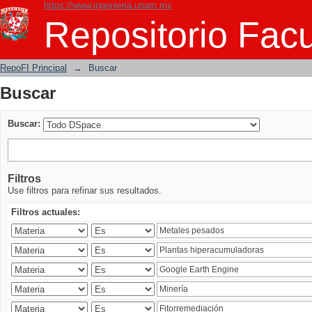
https://www.ingenieria.unam.mx
Buscar
Repositorio Facu
RepoFI Principal
→
Buscar
Buscar
Buscar:
Filtros
Use filtros para refinar sus resultados.
Filtros actuales: