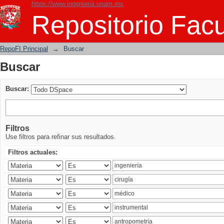
https://www.ingenieria.unam.mx
Buscar
Repositorio Facu
RepoFI Principal
→
Buscar
Buscar
Buscar:
Filtros
Use filtros para refinar sus resultados.
Filtros actuales: