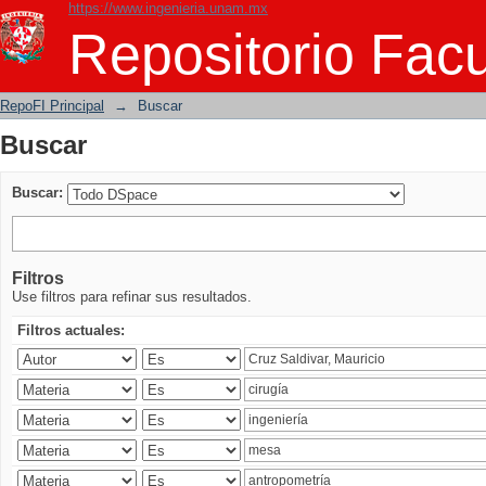
https://www.ingenieria.unam.mx
Buscar
Repositorio Facu
RepoFI Principal
→
Buscar
Buscar
Buscar:
Filtros
Use filtros para refinar sus resultados.
Filtros actuales: