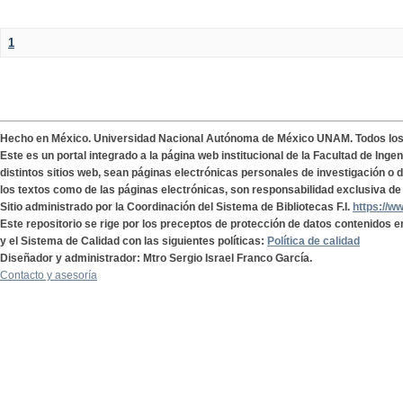
1
Hecho en México. Universidad Nacional Autónoma de México UNAM. Todos lo
Este es un portal integrado a la página web institucional de la Facultad de Ing
distintos sitios web, sean páginas electrónicas personales de investigación o de
los textos como de las páginas electrónicas, son responsabilidad exclusiva de 
Sitio administrado por la Coordinación del Sistema de Bibliotecas F.I.
https://w
Este repositorio se rige por los preceptos de protección de datos contenidos e
y el Sistema de Calidad con las siguientes políticas:
Política de calidad
Diseñador y administrador: Mtro Sergio Israel Franco García.
Contacto y asesoría