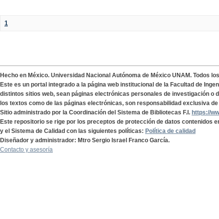
1
Hecho en México. Universidad Nacional Autónoma de México UNAM. Todos lo
Este es un portal integrado a la página web institucional de la Facultad de Ing
distintos sitios web, sean páginas electrónicas personales de investigación o de
los textos como de las páginas electrónicas, son responsabilidad exclusiva de 
Sitio administrado por la Coordinación del Sistema de Bibliotecas F.I.
https://w
Este repositorio se rige por los preceptos de protección de datos contenidos e
y el Sistema de Calidad con las siguientes políticas:
Política de calidad
Diseñador y administrador: Mtro Sergio Israel Franco García.
Contacto y asesoría