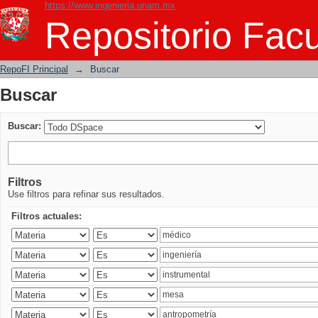
https://www.ingenieria.unam.mx
Buscar
Repositorio Facu
RepoFI Principal
→
Buscar
Buscar
Buscar:
Filtros
Use filtros para refinar sus resultados.
Filtros actuales: