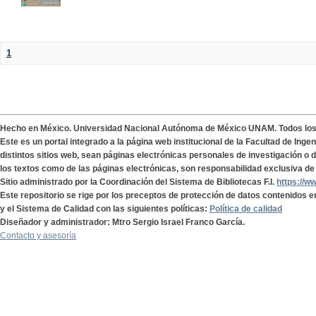
1
Hecho en México. Universidad Nacional Autónoma de México UNAM. Todos lo
Este es un portal integrado a la página web institucional de la Facultad de Ing
distintos sitios web, sean páginas electrónicas personales de investigación o de
los textos como de las páginas electrónicas, son responsabilidad exclusiva de 
Sitio administrado por la Coordinación del Sistema de Bibliotecas F.I.
https://w
Este repositorio se rige por los preceptos de protección de datos contenidos e
y el Sistema de Calidad con las siguientes políticas:
Política de calidad
Diseñador y administrador: Mtro Sergio Israel Franco García.
Contacto y asesoría