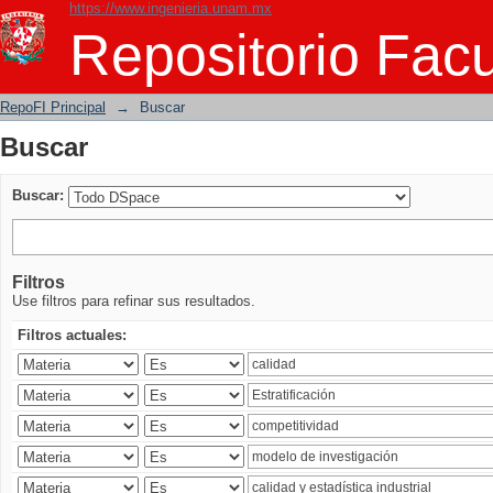
https://www.ingenieria.unam.mx
Buscar
Repositorio Facu
RepoFI Principal
→
Buscar
Buscar
Buscar:
Filtros
Use filtros para refinar sus resultados.
Filtros actuales: