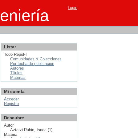
Login
eniería
Listar
Todo RepoFI
Comunidades & Colecciones
Por fecha de publicación
Autores
Títulos
Materias
Mi cuenta
Acceder
Registro
Descubre
Autor
Aztatzi Rubio, Isaac (1)
Materia