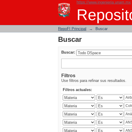
https://www.ingenieria.unam.mx
Buscar
Reposito
RepoFI Principal
→
Buscar
Buscar
Buscar:
Filtros
Use filtros para refinar sus resultados.
Filtros actuales: