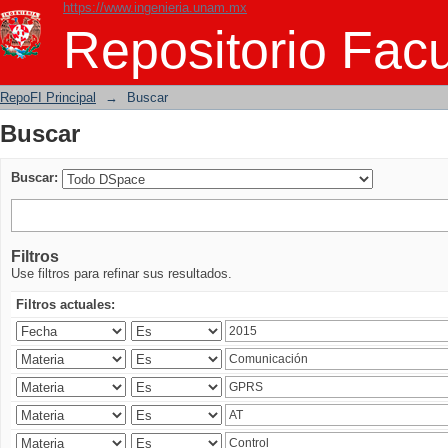
https://www.ingenieria.unam.mx
Buscar
Repositorio Facu
RepoFI Principal
→
Buscar
Buscar
Buscar:
Filtros
Use filtros para refinar sus resultados.
Filtros actuales: