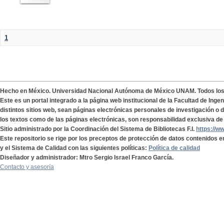
1
Hecho en México. Universidad Nacional Autónoma de México UNAM. Todos lo
Este es un portal integrado a la página web institucional de la Facultad de Ing
distintos sitios web, sean páginas electrónicas personales de investigación o de
los textos como de las páginas electrónicas, son responsabilidad exclusiva de 
Sitio administrado por la Coordinación del Sistema de Bibliotecas F.I.
https://w
Este repositorio se rige por los preceptos de protección de datos contenidos e
y el Sistema de Calidad con las siguientes políticas:
Política de calidad
Diseñador y administrador: Mtro Sergio Israel Franco García.
Contacto y asesoría