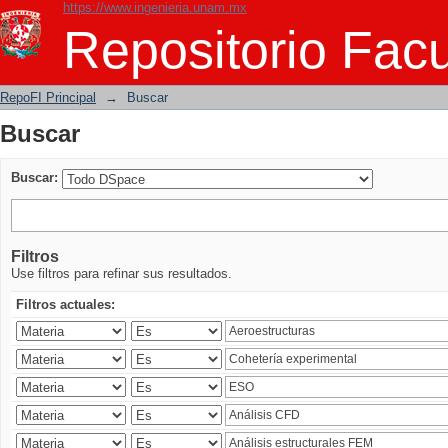
https://www.ingenieria.unam.mx
Buscar
Repositorio Facu
RepoFI Principal
→
Buscar
Buscar
Buscar:
Filtros
Use filtros para refinar sus resultados.
Filtros actuales: