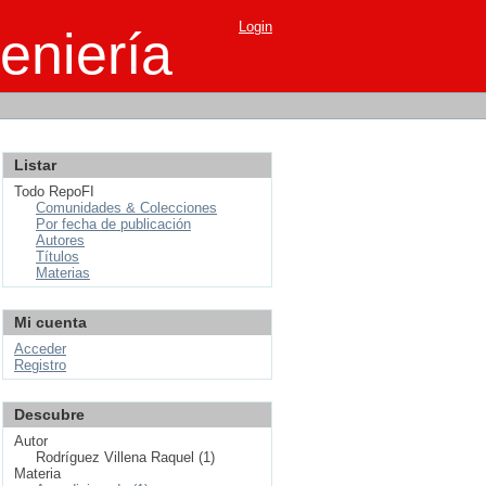
Login
eniería
Listar
Todo RepoFI
Comunidades & Colecciones
Por fecha de publicación
Autores
Títulos
Materias
Mi cuenta
Acceder
Registro
Descubre
Autor
Rodríguez Villena Raquel (1)
Materia