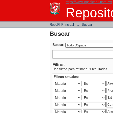
https://www.ingenieria.unam.mx
Buscar
Reposito
RepoFI Principal
→
Buscar
Buscar
Buscar:
Filtros
Use filtros para refinar sus resultados.
Filtros actuales: