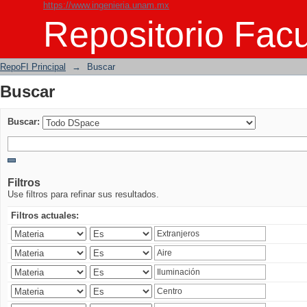
https://www.ingenieria.unam.mx
Buscar
Repositorio Facu
RepoFI Principal
→
Buscar
Buscar
Buscar:
Filtros
Use filtros para refinar sus resultados.
Filtros actuales: