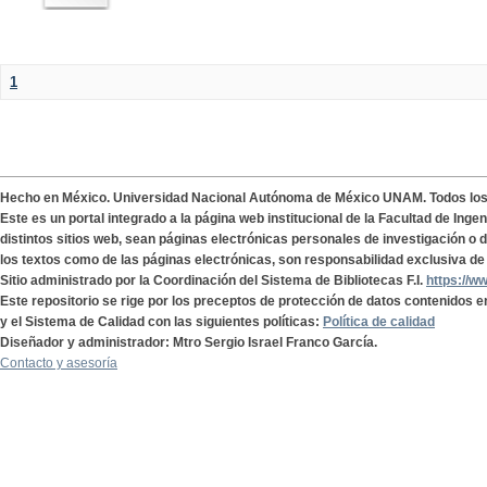
1
Hecho en México. Universidad Nacional Autónoma de México UNAM. Todos lo
Este es un portal integrado a la página web institucional de la Facultad de Ing
distintos sitios web, sean páginas electrónicas personales de investigación o de
los textos como de las páginas electrónicas, son responsabilidad exclusiva de 
Sitio administrado por la Coordinación del Sistema de Bibliotecas F.I.
https://w
Este repositorio se rige por los preceptos de protección de datos contenidos e
y el Sistema de Calidad con las siguientes políticas:
Política de calidad
Diseñador y administrador: Mtro Sergio Israel Franco García.
Contacto y asesoría