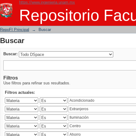
https://www.ingenieria.unam.mx
Buscar
Repositorio Facu
RepoFI Principal
→
Buscar
Buscar
Buscar:
Filtros
Use filtros para refinar sus resultados.
Filtros actuales: