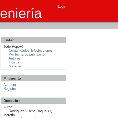
Login
eniería
Listar
Todo RepoFI
Comunidades & Colecciones
Por fecha de publicación
Autores
Títulos
Materias
Mi cuenta
Acceder
Registro
Descubre
Autor
Rodríguez Villena Raquel (1)
Materia