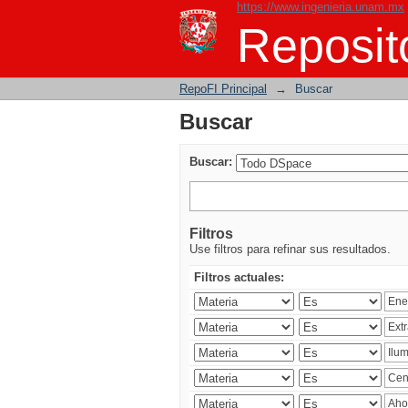
https://www.ingenieria.unam.mx
Buscar
Reposito
RepoFI Principal
→
Buscar
Buscar
Buscar:
Filtros
Use filtros para refinar sus resultados.
Filtros actuales: