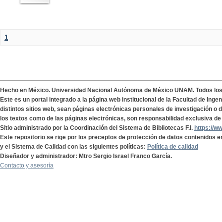
1
Hecho en México. Universidad Nacional Autónoma de México UNAM. Todos lo
Este es un portal integrado a la página web institucional de la Facultad de Ing
distintos sitios web, sean páginas electrónicas personales de investigación o de
los textos como de las páginas electrónicas, son responsabilidad exclusiva de 
Sitio administrado por la Coordinación del Sistema de Bibliotecas F.I.
https://w
Este repositorio se rige por los preceptos de protección de datos contenidos e
y el Sistema de Calidad con las siguientes políticas:
Política de calidad
Diseñador y administrador: Mtro Sergio Israel Franco García.
Contacto y asesoría