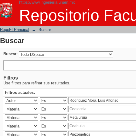
https://www.ingenieria.unam.mx
Buscar
Repositorio Facu
RepoFI Principal
→
Buscar
Buscar
Buscar:
Filtros
Use filtros para refinar sus resultados.
Filtros actuales: