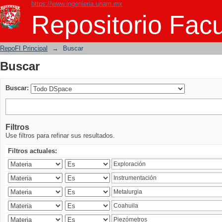
https://www.ingenieria.unam.mx
Buscar
Repositorio Facu
RepoFI Principal
→
Buscar
Buscar
Buscar:
Filtros
Use filtros para refinar sus resultados.
Filtros actuales: