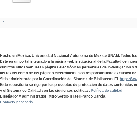
1
Hecho en México. Universidad Nacional Autónoma de México UNAM. Todos lo
Este es un portal integrado a la página web institucional de la Facultad de Ing
distintos sitios web, sean páginas electrónicas personales de investigación o de
los textos como de las páginas electrónicas, son responsabilidad exclusiva de 
Sitio administrado por la Coordinación del Sistema de Bibliotecas F.I.
https://w
Este repositorio se rige por los preceptos de protección de datos contenidos e
y el Sistema de Calidad con las siguientes políticas:
Política de calidad
Diseñador y administrador: Mtro Sergio Israel Franco García.
Contacto y asesoría