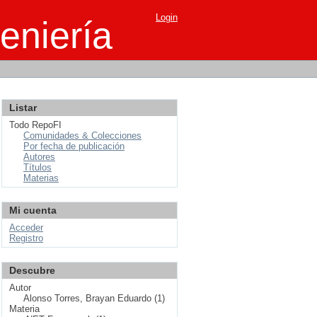
Login
eniería
Listar
Todo RepoFI
Comunidades & Colecciones
Por fecha de publicación
Autores
Títulos
Materias
Mi cuenta
Acceder
Registro
Descubre
Autor
Alonso Torres, Brayan Eduardo (1)
Materia