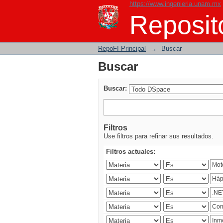
https://www.ingenieria.unam.mx
Buscar
Reposito
RepoFI Principal
→
Buscar
Buscar
Buscar:
Filtros
Use filtros para refinar sus resultados.
Filtros actuales: