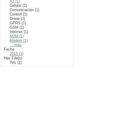
AT (1)
Celular (1)
Comunicación (1)
Control (1)
Drone (1)
GPRS (1)
GSM (1)
Internet (1)
M2M (1)
Módem (1)
... más
Fecha
2015 (1)
Has File(s)
Yes (1)