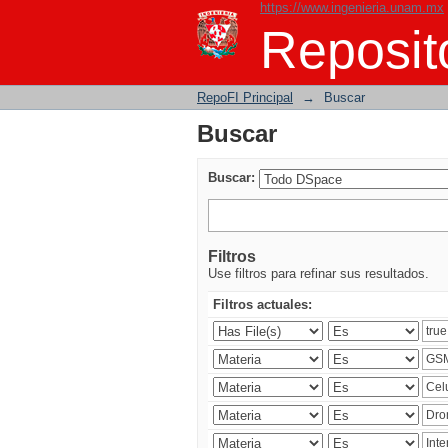
https://www.ingenieria.unam.mx
Buscar
Reposito
RepoFI Principal
→
Buscar
Buscar
Buscar:
Filtros
Use filtros para refinar sus resultados.
Filtros actuales: