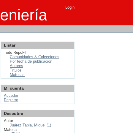
Login
eniería
Listar
Todo RepoFI
Comunidades & Colecciones
Por fecha de publicación
Autores
Títulos
Materias
Mi cuenta
Acceder
Registro
Descubre
Autor
Juárez Tapia, Miguel (1)
Materia